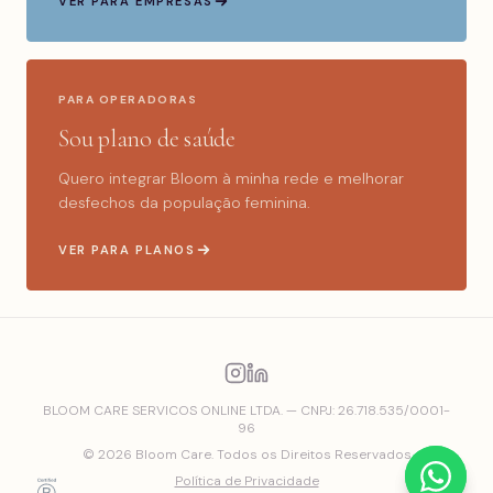
VER PARA EMPRESAS
PARA OPERADORAS
Sou plano de saúde
Quero integrar Bloom à minha rede e melhorar
desfechos da população feminina.
VER PARA PLANOS
BLOOM CARE SERVICOS ONLINE LTDA. — CNPJ: 26.718.535/0001-
96
© 2026 Bloom Care.
Todos os Direitos Reservados
Política de Privacidade