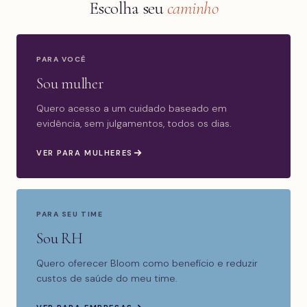
Escolha seu
caminho
PARA VOCÊ
Sou mulher
Quero acesso a um cuidado baseado em
evidência, sem julgamentos, todos os dias.
VER PARA MULHERES
PARA SEU TIME
Sou RH
Quero oferecer Bloom como benefício e reduzir
custos de saúde do meu time.